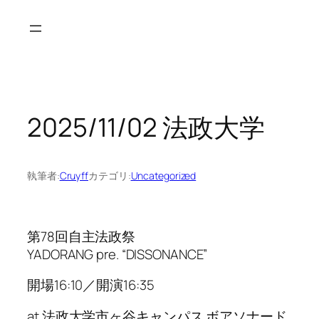
内
容
を
ス
キ
ッ
2025/11/02 法政大学
プ
執筆者:
Cruyff
カテゴリ:
Uncategorized
第78回自主法政祭
YADORANG pre. “DISSONANCE”
開場16:10／開演16:35
at 法政大学市ヶ谷キャンパス ボアソナード