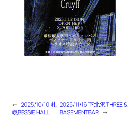
←
2025/10/10 札
2025/11/16 下北沢THREE &
幌BESSIE HALL
BASEMENTBAR
→